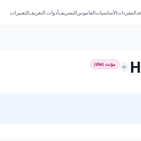
عد
المفردات
الأساسيات
القاموس
التصريف
أدوات التعريف
التعبيرات
H
مؤنث (die)