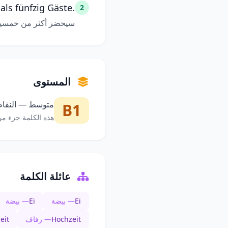
ls fünfzig Gäste.
2
سيحضر أكثر من خمسين 
المستوى
متوسط — النقاط 
B1
هذه الكلمة جزء من
عائلة الكلمة
Ei
— بيضة
Ei
— بيضة
Hochzeit
— زفاف
eit