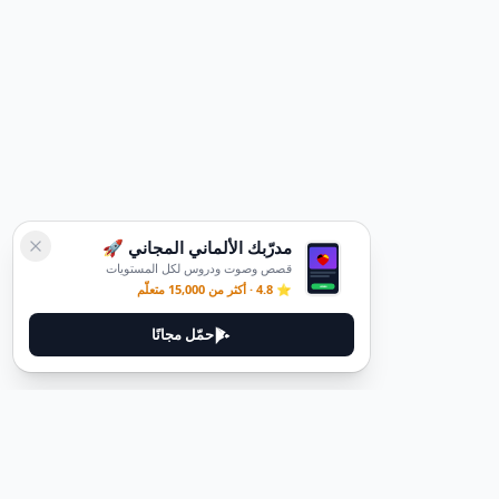
مدرّبك الألماني المجاني 🚀
قصص وصوت ودروس لكل المستويات
⭐ 4.8 · أكثر من 15,000 متعلّم
حمّل مجانًا