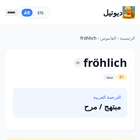
ديوتيل
AR
|
EN
الرئيسية
‹
القاموس
‹
fröhlich
fröhlich
B1
صفة
الترجمة العربية
مبتهج / مرح