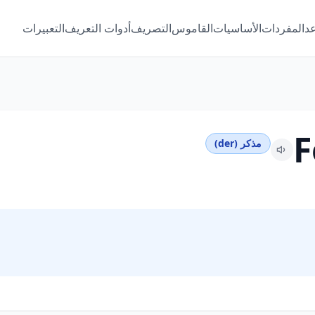
عد
المفردات
الأساسيات
القاموس
التصريف
أدوات التعريف
التعبيرات
F
مذكر (der)