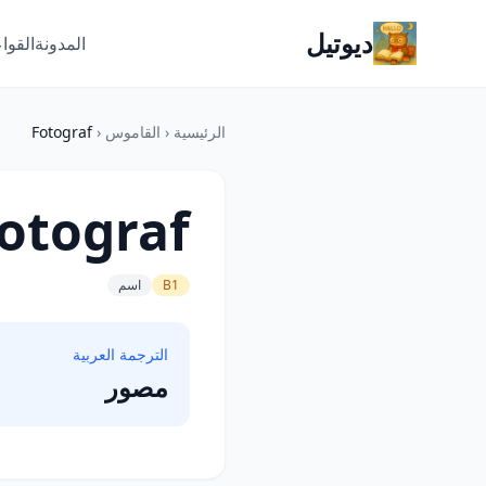
ديوتيل
المدونة
القوا
الرئيسية
‹
القاموس
‹
Fotograf
otograf
B1
اسم
الترجمة العربية
مصور