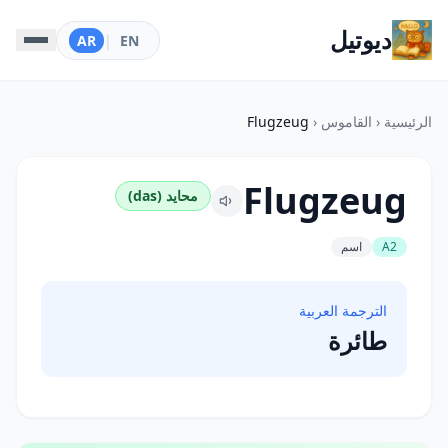
ديوتيل
AR
|
EN
الرئيسية
‹
القاموس
‹
Flugzeug
Flugzeug
محايد (das)
A2
اسم
الترجمة العربية
طائرة