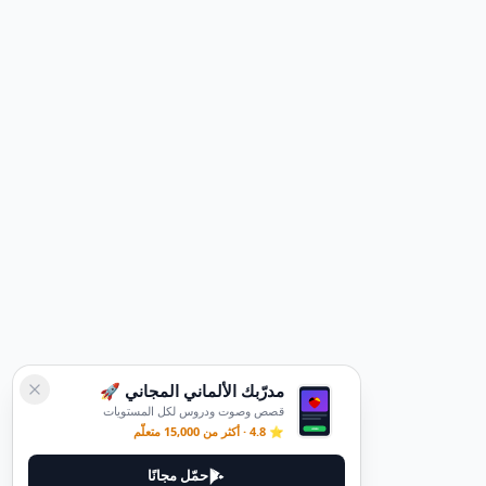
مدرّبك الألماني المجاني 🚀
قصص وصوت ودروس لكل المستويات
⭐ 4.8 · أكثر من 15,000 متعلّم
حمّل مجانًا