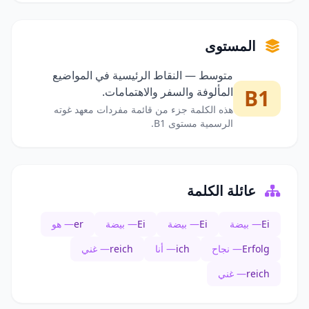
المستوى
متوسط — النقاط الرئيسية في المواضيع
B1
المألوفة والسفر والاهتمامات.
هذه الكلمة جزء من قائمة مفردات معهد غوته
الرسمية مستوى B1.
عائلة الكلمة
Ei
— بيضة
Ei
— بيضة
Ei
— بيضة
er
— هو
Erfolg
— نجاح
ich
— أنا
reich
— غني
reich
— غني