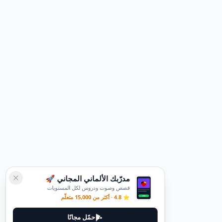
مدرّبك الألماني المجاني 🚀
قصص وصوت ودروس لكل المستويات
⭐ 4.8 · أكثر من 15,000 متعلّم
حمّل مجانًا