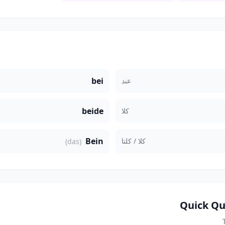
bei
عند
beide
كلا
Bein
كلا / كلتا
(das)
Quick Qu