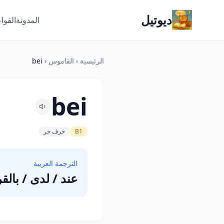
ديوتيل
المدونة
القوا
الرئيسية
‹
القاموس
‹
bei
bei
B1
حرف جر
الترجمة العربية
عند / لدى / بالق