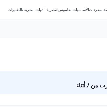
عد
المفردات
الأساسيات
القاموس
التصريف
أدوات التعريف
التعبيرات
رب من / أثناء