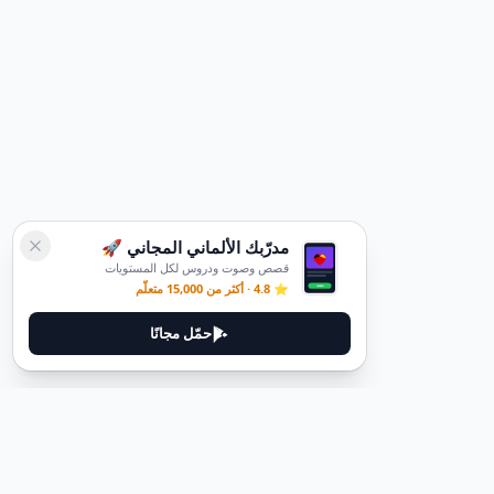
مدرّبك الألماني المجاني 🚀
قصص وصوت ودروس لكل المستويات
⭐ 4.8 · أكثر من 15,000 متعلّم
حمّل مجانًا