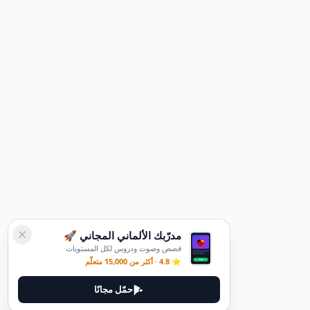
مدرّبك الألماني المجاني 🚀
قصص وصوت ودروس لكل المستويات
⭐ 4.8 · أكثر من 15,000 متعلّم
حمّل مجانًا