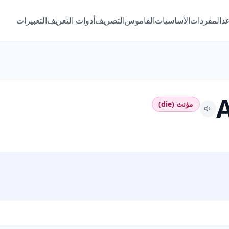
عد
المفردات
الأساسيات
القاموس
التصريف
أدوات التعريف
التعبيرات
مؤنث (die)