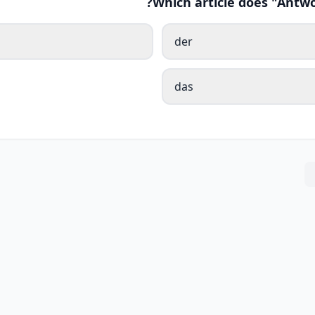
Which article does "Antwo
der
das