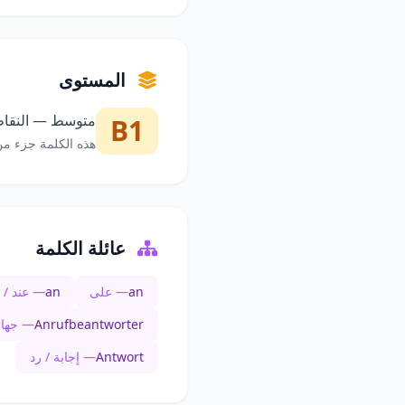
المستوى
متوسط — النقاط 
B1
هذه الكلمة جزء من
عائلة الكلمة
an
— على
an
— عند / 
Anrufbeantworter
— جهاز 
Antwort
— إجابة / رد