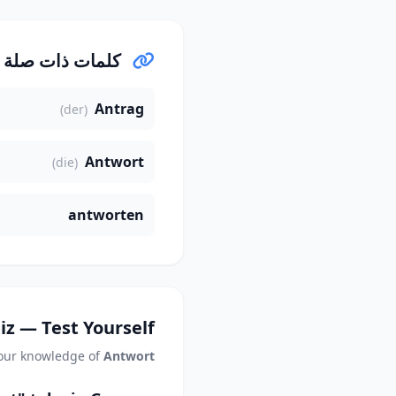
كلمات ذات صلة
Antrag
(der)
Antwort
(die)
antworten
iz — Test Yourself
your knowledge of
Antwort