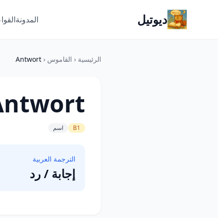
ديوتيل
المدونة
القوا
الرئيسية
‹
القاموس
‹
Antwort
Antwort
B1
اسم
الترجمة العربية
إجابة / رد