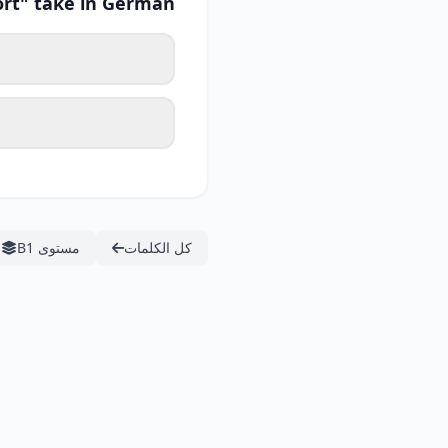
rt" take in German?
كل الكلمات
مستوى B1