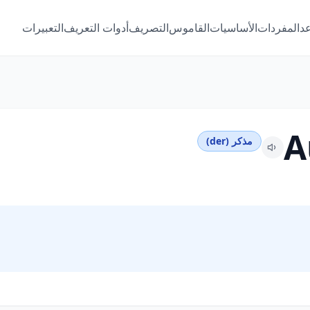
عد
المفردات
الأساسيات
القاموس
التصريف
أدوات التعريف
التعبيرات
A
مذكر (der)