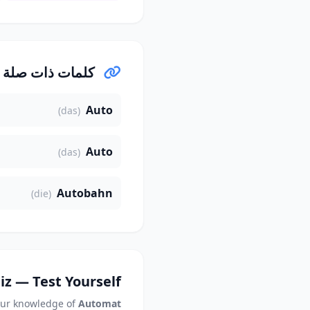
كلمات ذات صلة
Auto
(das)
Auto
(das)
Autobahn
(die)
iz — Test Yourself
our knowledge of
Automat