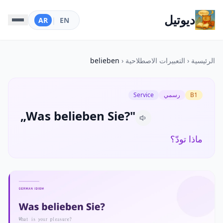
ديوتيل
AR
|
EN
الرئيسية
‹
التعبيرات الاصطلاحية
‹
belieben
B1
رسمي
Service
„Was belieben Sie?"
ماذا تودّ؟