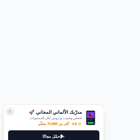
مدرّبك الألماني المجاني 🚀
قصص وصوت ودروس لكل المستويات
⭐ 4.8 · أكثر من 15,000 متعلّم
حمّل مجانًا