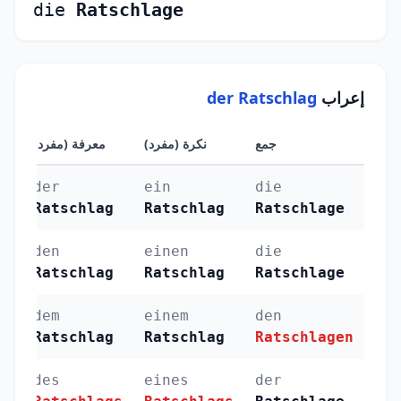
die
Ratschlage
إعراب
der Ratschlag
جمع
نكرة (مفرد)
معرفة (مفرد)
الح
der
ein
die
الر
Ratschlag
Ratschlag
Ratschlage
(Nominativ)
den
einen
die
ال
Ratschlag
Ratschlag
Ratschlage
(Akkusativ)
dem
einem
den
الجر 
Ratschlag
Ratschlag
Ratschlagen
des
eines
der
الإ