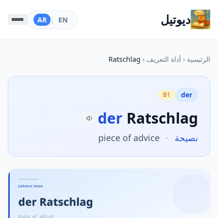
ديوتيل
AR
|
EN
الرئيسية
‹
أداة التعريف
‹
Ratschlag
der
B1
der
Ratschlag
نصيحة
·
piece of advice