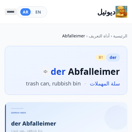
ديوتيل
AR
|
EN
الرئيسية
‹
أداة التعريف
‹
Abfalleimer
der
B1
der
Abfalleimer
سلة المهملات
·
trash can, rubbish bin