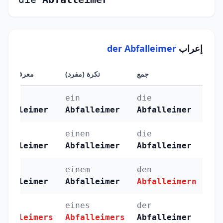
إعراب
der Abfalleimer
جمع
نكرة (مفرد)
معرفة (مفرد
er
ein
die
bfalleimer
Abfalleimer
Abfalleimer
en
einen
die
bfalleimer
Abfalleimer
Abfalleimer
em
einem
den
bfalleimer
Abfalleimer
Abfalleimern
es
eines
der
bfalleimers
Abfalleimers
Abfalleimer