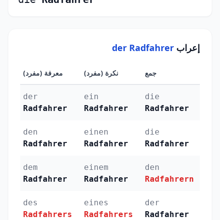
إعراب
der Radfahrer
جمع
نكرة (مفرد)
معرفة (مفرد)
الحال
der
ein
die
الرف
Radfahrer
Radfahrer
Radfahrer
(Nominativ)
den
einen
die
النص
Radfahrer
Radfahrer
Radfahrer
(Akkusativ)
dem
einem
den
الجر (tiv
Radfahrer
Radfahrer
Radfahrern
des
eines
der
الإض
Radfahrers
Radfahrers
Radfahrer
(Genitiv)