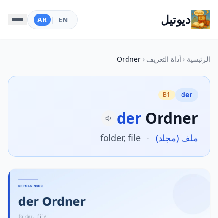
ديوتيل
AR
|
EN
الرئيسية
‹
أداة التعريف
‹
Ordner
der
B1
der
Ordner
ملف (مجلد)
·
folder, file