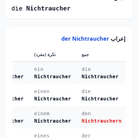
die
Nichtraucher
إعراب
der Nichtraucher
جمع
نكرة (مفرد)
معرفة 
ein
die
traucher
Nichtraucher
Nichtraucher
einen
die
traucher
Nichtraucher
Nichtraucher
einem
den
traucher
Nichtraucher
Nichtrauchern
eines
der