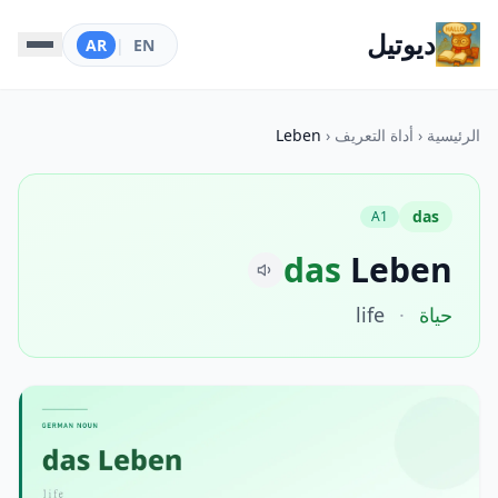
ديوتيل
AR
|
EN
الرئيسية
‹
أداة التعريف
‹
Leben
das
A1
das
Leben
حياة
·
life