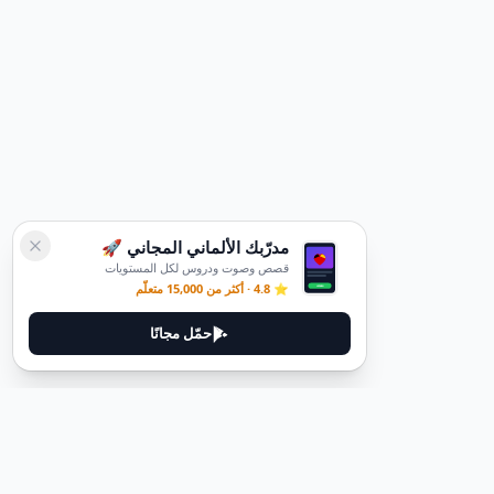
مدرّبك الألماني المجاني 🚀
قصص وصوت ودروس لكل المستويات
⭐ 4.8 · أكثر من 15,000 متعلّم
حمّل مجانًا