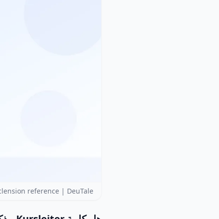
clension reference | DeuTale
هل كلمة Kursleiter مذكر أم مؤنث أم محايد؟