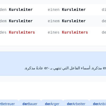
den
Kursleiter
einen
Kursleiter
d
dem
Kursleiter
einem
Kursleiter
d
des
Kursleiters
eines
Kursleiters
d
r
Betreuer
der
Bauer
der
Ärger
der
Arbeiter
der
Anbi