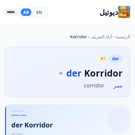
ديوتيل
AR
|
EN
الرئيسية
‹
أداة التعريف
‹
Korridor
der
B1
der
Korridor
ممر
·
corridor