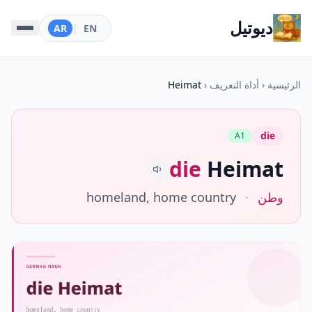
ديوتيل
AR
|
EN
الرئيسية
‹
أداة التعريف
‹
Heimat
die
A1
die
Heimat
وطن
·
homeland, home country