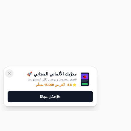
مدرّبك الألماني المجاني 🚀
قصص وصوت ودروس لكل المستويات
⭐ 4.8 · أكثر من 15,000 متعلّم
حمّل مجانًا