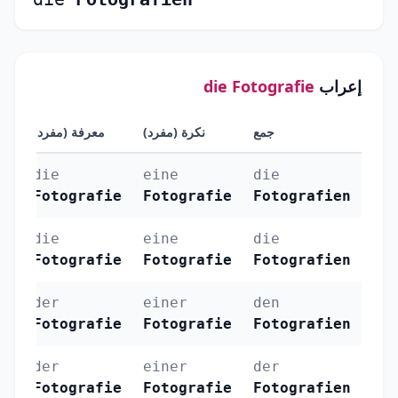
إعراب
die Fotografie
جمع
نكرة (مفرد)
معرفة (مفرد)
الح
die
eine
die
الر
Fotografie
Fotografie
Fotografien
(Nominativ)
die
eine
die
ال
Fotografie
Fotografie
Fotografien
(Akkusativ)
der
einer
den
الجر 
Fotografie
Fotografie
Fotografien
der
einer
der
الإ
Fotografie
Fotografie
Fotografien
(Genitiv)