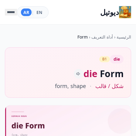
ديوتيل
AR
|
EN
الرئيسية
‹
أداة التعريف
‹
Form
die
B1
die
Form
شكل / قالب
·
form, shape