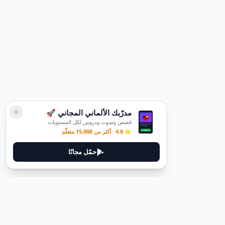
مدرّبك الألماني المجاني 🚀
قصص وصوت ودروس لكل المستويات
⭐ 4.8 · أكثر من 15,000 متعلّم
حمّل مجانًا