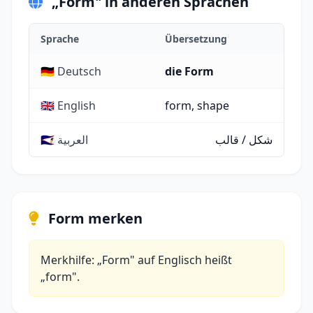
„Form" in anderen Sprachen
Sprache
Übersetzung
🇩🇪 Deutsch
die Form
🇬🇧 English
form, shape
شكل / قالب
🇸🇦 العربية
Form merken
Merkhilfe: „Form" auf Englisch heißt
„form".