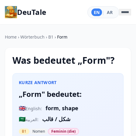
DeuTale
EN
|
AR
Home
›
Wörterbuch
›
B1
›
Form
Was bedeutet „Form"?
KURZE ANTWORT
„Form" bedeutet:
🇬🇧
form, shape
English:
🇸🇦
شكل / قالب
العربية:
B1
Nomen
Feminin (die)