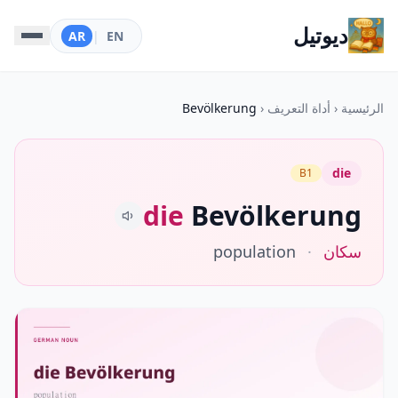
ديوتيل
AR
|
EN
الرئيسية
‹
أداة التعريف
‹
Bevölkerung
die
B1
die
Bevölkerung
سكان
·
population