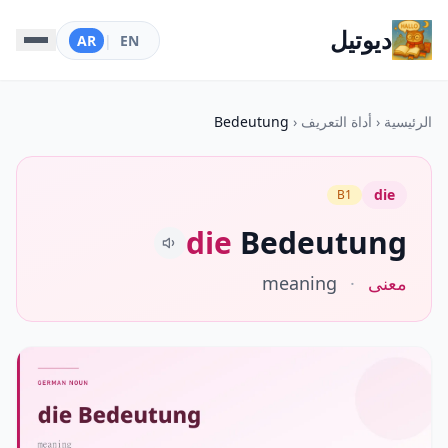
ديوتيل
AR
|
EN
الرئيسية
‹
أداة التعريف
‹
Bedeutung
die
B1
die
Bedeutung
معنى
·
meaning