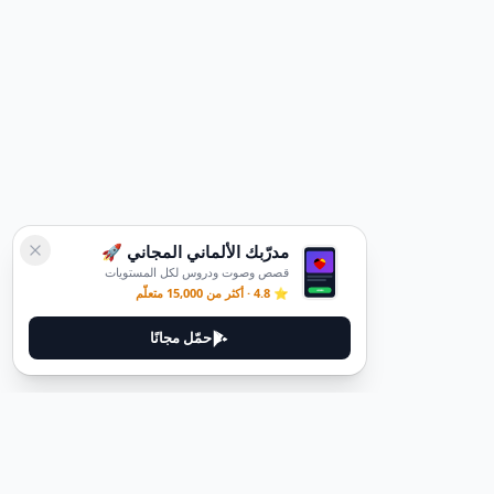
مدرّبك الألماني المجاني 🚀
قصص وصوت ودروس لكل المستويات
⭐ 4.8 · أكثر من 15,000 متعلّم
حمّل مجانًا