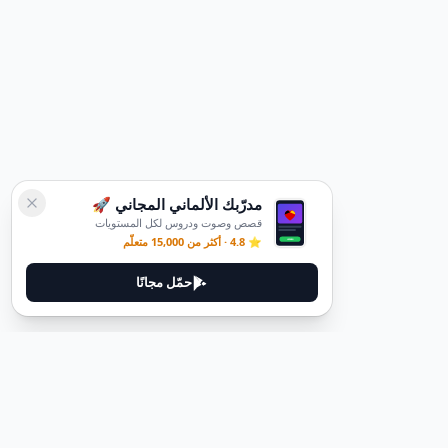
مدرّبك الألماني المجاني 🚀
قصص وصوت ودروس لكل المستويات
⭐ 4.8 · أكثر من 15,000 متعلّم
حمّل مجانًا