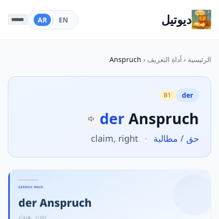
ديوتيل
AR
|
EN
الرئيسية
‹
أداة التعريف
‹
Anspruch
der
B1
der
Anspruch
حق / مطالبة
·
claim, right