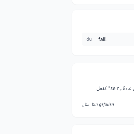
fall!
du
لتكوين زمن Perfekt. الأفعال التي تعبر عن الحركة أو تغيير الحالة تستخدم عادةً „sein" كفعل
bin gefallen
مثال: