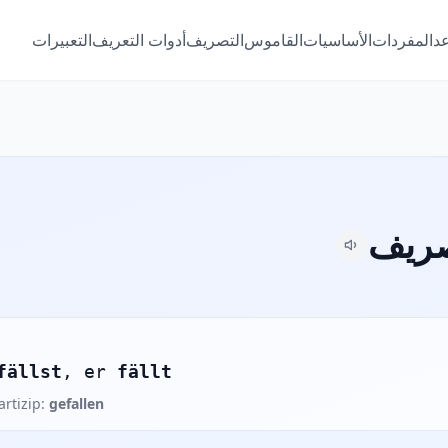
عد
المفردات
الأساسيات
القاموس
التصريف
أدوات التعريف
التعبيرات
fällst
, er
fällt
artizip:
gefallen