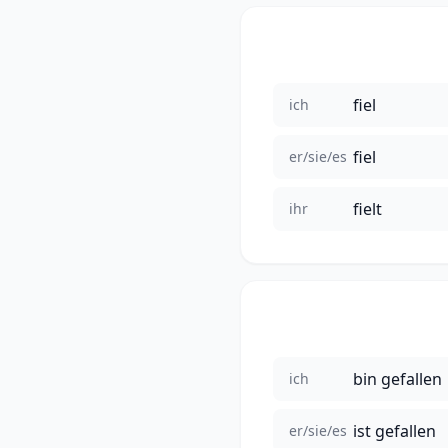
fiel
ich
fiel
er/sie/es
fielt
ihr
bin gefallen
ich
ist gefallen
er/sie/es