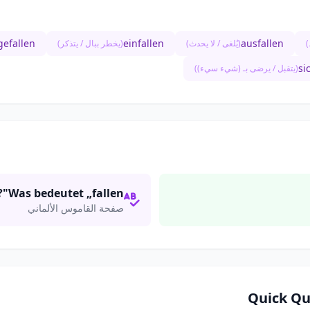
gefallen
einfallen
ausfallen
)
(يُلغى / لا يحدث)
(يخطر ببال / يتذكر)
si
(يتقبل / يرضى بـ (شيء سيء))
Was bedeutet „fallen"?
صفحة القاموس الألماني
Quick Qu