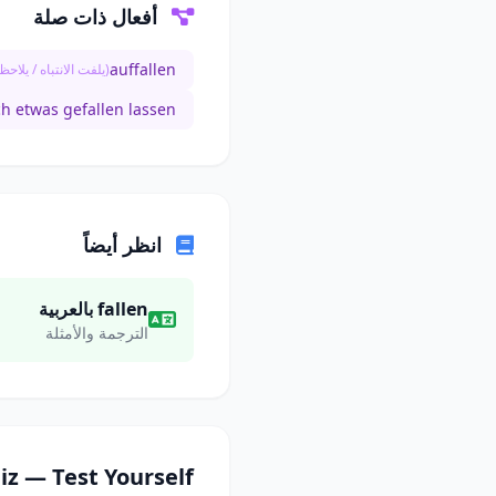
أفعال ذات صلة
auffallen
(يلفت الانتباه / يلاحظ
ch etwas gefallen lassen
انظر أيضاً
fallen بالعربية
الترجمة والأمثلة
iz — Test Yourself