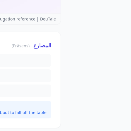
ugation reference | DeuTale
المضارع
(Präsens)
out to fall off the table.