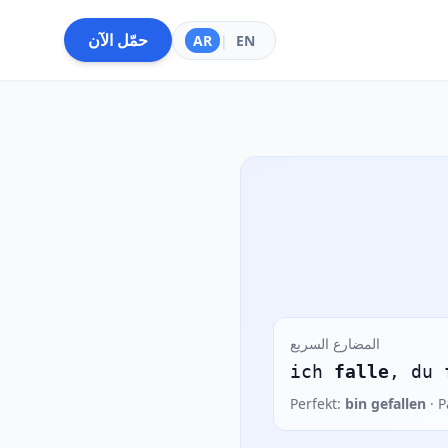
حمّل الآن
AR
|
EN
المضارع السريع
ich
falle
, du
Perfekt:
bin gefallen
· P