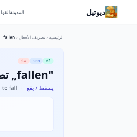
ديوتيل
المدونة
القوا
الرئيسية
‹
تصريف الأفعال
‹
fallen
A2
sein
شاذ
تصريف „fallen"
يسقط / يقع
·
to fall