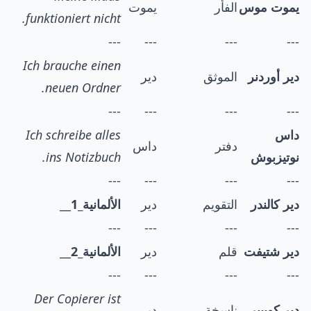
يموت موس
الفأر
يموت
funktioniert nicht.
---
---
---
---
Ich brauche einen
دير أوردنر
الموثق
دير
neuen Ordner.
---
---
---
---
داس
Ich schreibe alles
دفتر
داس
نوتيزبوش
ins Notizbuch.
---
---
---
---
دير كالندر
التقويم
دير
الألمانية_1
__
---
---
---
---
دير شتيفت
قلم
دير
الألمانية_2
__
---
---
---
---
Der Copierer ist
دير كوبيير
ناسخة
دير