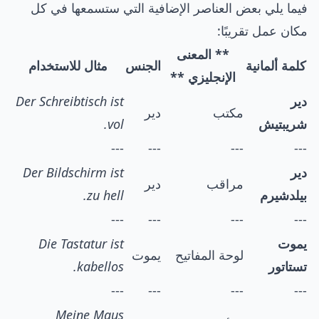
فيما يلي بعض العناصر الإضافية التي ستسمعها في كل
مكان عمل تقريبًا:
** المعنى
كلمة ألمانية
الجنس
مثال للاستخدام
الإنجليزي **
دير
Der Schreibtisch ist
مكتب
دير
شريبتيش
vol.
---
---
---
---
دير
Der Bildschirm ist
مراقب
دير
بيلدشيرم
zu hell.
---
---
---
---
يموت
Die Tastatur ist
لوحة المفاتيح
يموت
تستاتور
kabellos.
---
---
---
---
Meine Maus