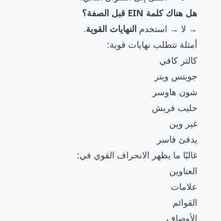
هل هناك كلمة EIN قبل الصفة؟
→ لا → استخدم
النهايات القوية
.
أمثلة تتطلب نهايات قوية:
كالتر كافي
جويتس ويتر
شون هاوسر
حليب فريش
غير وين
يدفئ فاسر
غالبًا ما يظهر الانحراف القوي في:
العناوين
علامات
القوائم
الأوصاف