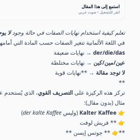
استمع إلى هذا المقال
انقر للتشغيل • صوت عربي
تعلم كيفية استخدام نهايات الصفات في حالة وجود
لا يو
في اللغة الألمانية تتغير الصفات حسب المادة التي أمامها
der/die/das
→ نهايات ضعيفة
عين/مين/كين
→ نهايات مختلطة
لا توجد مقالة
→ **نهايات قوية
**
تركز هذه الركيزة على
التصريف القوي
، الذي يُستخدم ع
مثال (بدون مقال):
👉
Kalter Kaffee
(وليس
der kalte Kaffee
)
👉 ** فريش لوفت
**👉 ** جوتس إيسن **