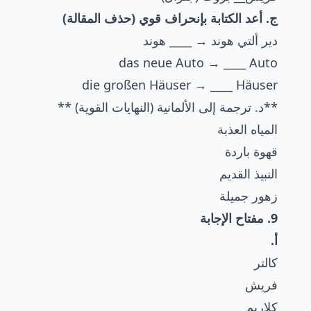
ج. أعد الكتابة بإنحراف قوي (حذف المقالة)
دير ألتي هوند → ____ هوند
das neue Auto → ____ Auto
die großen Häuser → ____ Häuser
**د. ترجمة إلى الألمانية (النهايات القوية) **
المياه العذبة
قهوة باردة
النبيذ القديم
زهور جميلة
9. مفتاح الإجابة
أ.
كالتر
فريش
كلاريم