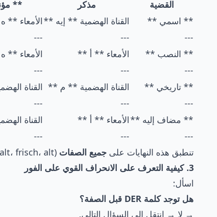
القضية
مذكر
** مؤ
** اسمي **
القناة الهضمية ** إيه **
الأمعاء ** ه
---
---
---
** النصب **
الأمعاء ** أ **
الأمعاء ** ه
---
---
---
** تاريخي **
القناة الهضمية ** م **
القناة الهضم
---
---
---
** مضاف إليه **
الأمعاء ** أ **
القناة الهضم
---
---
---
تنطبق هذه النهايات على
جميع الصفات
(schön، kalt، frisch، alt…).
3. كيفية التعرف على الانحراف القوي على الفور
اسأل:
هل توجد كلمة DER قبل الصفة؟
→ لا → انتقل إلى السؤال التالي.