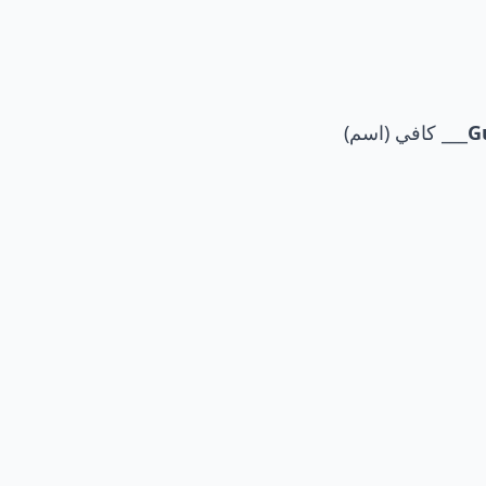
G
___ كافي (اسم)