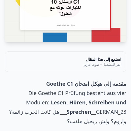
استمع إلى هذا المقال
انقر للتشغيل • صوت عربي
مقدمة إلى هيكل امتحان Goethe C1
Die Goethe C1 Prüfung besteht aus vier
Modulen:
Lesen, Hören, Schreiben und
Sprechen
__GERMAN_23___هل كانت الحرب زائفة؟
واروم؟ ولش ريجيل هلفت؟
_