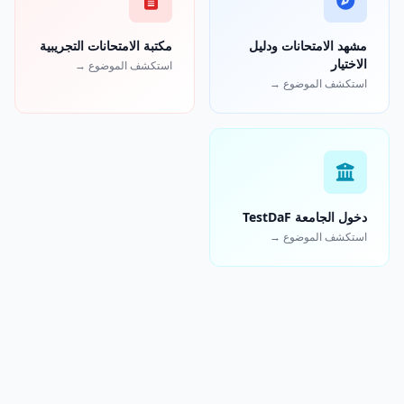
مشهد الامتحانات ودليل
مكتبة الامتحانات التجريبية
الاختيار
استكشف الموضوع →
استكشف الموضوع →
دخول الجامعة TestDaF
استكشف الموضوع →