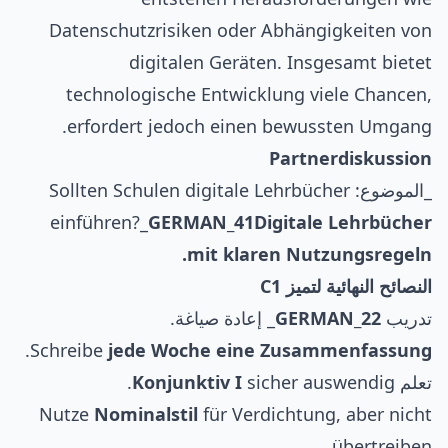
Datenschutzrisiken oder Abhängigkeiten von
digitalen Geräten. Insgesamt bietet
technologische Entwicklung viele Chancen,
erfordert jedoch einen bewussten Umgang.
Partnerdiskussion
_الموضوع: Sollten Schulen digitale Lehrbücher
einführen?_
GERMAN_41
Digitale Lehrbücher
mit klaren Nutzungsregeln.
النصائح النهائية لتميز C1
تدريب
GERMAN_22
_ إعادة صياغة.
.
Schreibe
jede Woche eine Zusammenfassung
تعلم
sicher auswendig.
Konjunktiv I
Nutze
Nominalstil
für Verdichtung, aber nicht
übertreiben.