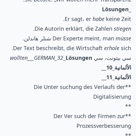
Lösungen
_
Er sagt، er
habe
keine Zeit.
.
Die Autorin erklärt, die Zahlen
stiegen
müsse
Der Experte meint, man
شنلر هاندلن.
Der Text beschreibt, die Wirtschaft
erhole
sich.
سي بيتونت، سي
Lösungen
_
wollten___GERMAN_32
الألمانية_10
__
الألمانية_11
__
**Die Unter suchung des Verlaufs der
Digitalisierung
**
**Der Ver such der Firmen zur
Prozessverbesserung
**