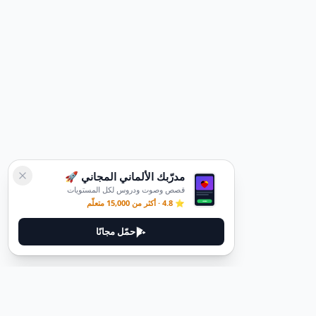
مدرّبك الألماني المجاني 🚀
قصص وصوت ودروس لكل المستويات
⭐ 4.8 · أكثر من 15,000 متعلّم
حمّل مجانًا