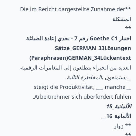
**Die im Bericht dargestellte Zunahme der
المشكلة
**
اختبار Goethe C1 رقم 7 - تحدي إعادة الصياغة
Sätze
_
GERMAN_33
Lösungen
(Paraphrasen)
GERMAN_34
Lückentext
العديد من الخبراء يتطلعون إلى المغامرات الرقمية،
_
_
يستمتعون بالمخاطرة التالية.
_
_ manche
steigt die Produktivität, _
_
_
Arbeitnehmer sich überfordert fühlen.
الألمانية_15
الألمانية_16
__
** زوار
**