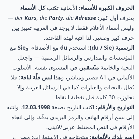
الحروف الكبيرة للأسماء:
الألمانية تكتب
كل الأسماء
بحرف أول كبير:
Adresse
, die
Party
, die
Kurs
der
—
وليس أسماء الأعلام فقط. لا يوجد في العربية تمييز بين
حرف كبير وصغير، لذا انتبه لهذه القاعدة.
الرسمية (du / Sie):
استخدم
du
مع الأصدقاء، و
Sie
مع
المؤسسات والمدارس والرسائل الرسمية — واجعل
التحية والخاتمة
متّسقتين
في المستوى نفسه. الأسلوب
الألماني في A1 قصير ومباشر، وهذا
ليس قلّة لباقة
؛ فلا
تُطِل بالتحيات والعبارات كما في الرسائل العربية وإلا
تجاوزت 30 كلمة قبل تغطية النقاط.
التواريخ والأرقام:
اكتب التاريخ بصيغة
12.03.1998
، وانتبه
إلى نسخ أرقام الهاتف والرمز البريدي بدقّة، وإلى اتجاه
الأرقام في النص المختلط عربي/لاتيني.
اسم بلدك بالألمانية:
ستحتاجه في الاستمارات: مصر ←