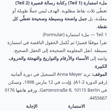
ملء استمارة (Teil 1)
و
كتابة رسالة قصيرة (Teil 2)
تغطّي ثلاث نقاط مطلوبة. الهدف ليس جملًا طويلة أو
معقّدة، بل
جمل واضحة وبسيطة وصحيحة تغطّي كل
نقطة
.
Teil 1 — ملء استمارة (Formular)
تقرأ موقفًا قصيرًا ثم تُكمل الحقول الناقصة في استمارة
بسيطة. انقل المعلومة الصحيحة إلى الحقل الصحيح،
وانتبه إلى
الأسماء والأرقام والتواريخ والتهجئة والحروف
الكبيرة
.
الموقف:
تريد Anna Meyer التسجيل في دورة ألمانية
(رقم الدورة A1-2). وُلِدت في 12 مارس 1998، وتسكن
في Gartenstraße 8, 10115 Berlin، ورقم هاتفها 0176
4455667.
الاستمارة
الإجابة