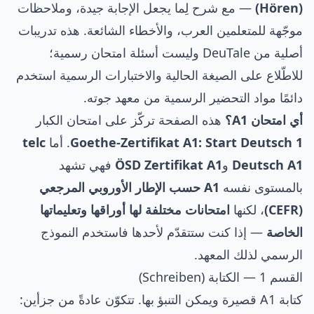
(Hören)
— مع شرح لِما يجعل الإجابة جيدة، وملاحظات
موجّهة للمتعلمين العرب، والأخطاء الشائعة. هذه تدريبات
أصلية من DeuTale وليست أسئلة امتحان رسمية؛
للاطّلاع على الصيغة الحالية والاختبارات الرسمية استخدم
دائمًا
مواد التحضير الرسمية من معهد جوته
.
أي امتحان A1؟
هذه الصفحة تركّز على امتحان الكبار
Goethe-Zertifikat A1: Start Deutsch 1
. أما
telc
Deutsch A1
و
ÖSD Zertifikat A1
فهي تشهد
بالمستوى نفسه
A1 حسب الإطار الأوروبي المرجعي
(CEFR)
، لكنها
امتحانات مختلفة لها أوراقها وتعليماتها
الخاصة
— إذا كنت ستتقدّم لأحدها فاستخدم النموذج
الرسمي لذلك المعهد.
القسم 1 — الكتابة (Schreiben)
كتابة A1 قصيرة ويمكن التنبؤ بها. تتكوّن عادةً من جزأين: