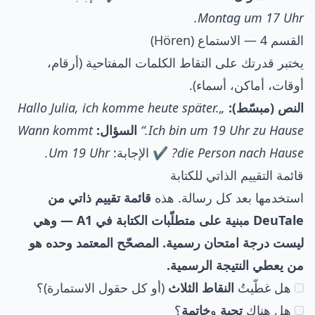
Montag um 17 Uhr.
القسم 4 — الاستماع (Hören)
يختبر قدرتك على التقاط الكلمات المفتاحية (أرقام،
أوقات، أماكن، أسماء).
النص (مبسّط):
„Hallo Julia, ich komme heute später.
Ich bin um 19 Uhr zu Hause.“
السؤال:
Wann kommt
die Person nach Hause?
✔️ الإجابة:
Um 19 Uhr.
قائمة التقييم الذاتي للكتابة
استخدمها بعد كل رسالة. هذه
قائمة تقييم ذاتي من
DeuTale مبنية على متطلّبات الكتابة في A1 — وهي
ليست درجة امتحان رسمية. المصحّح المعتمد وحده هو
من يعطي النتيجة الرسمية.
هل غطّيتُ
النقاط الثلاث
(أو كل حقول الاستمارة)؟
هل هناك
تحية
و
خاتمة
؟