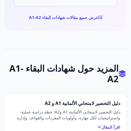
عرض جميع مقالات شهادات البقاء A1-A2
المزيد حول شهادات البقاء A1-
A2
دليل التحضير لامتحاني الألمانية A1 و A2
دليل التحضير لامتحاني الألمانية A1 وA2: خطة دراسة عملية،
واستراتيجيات لكل مهارة، وأولويات المفردات والقواعد، وإدارة
الوقت، وروابط لمواد Goethe وtelc وÖSD الرسمية.
اقرأ المقال