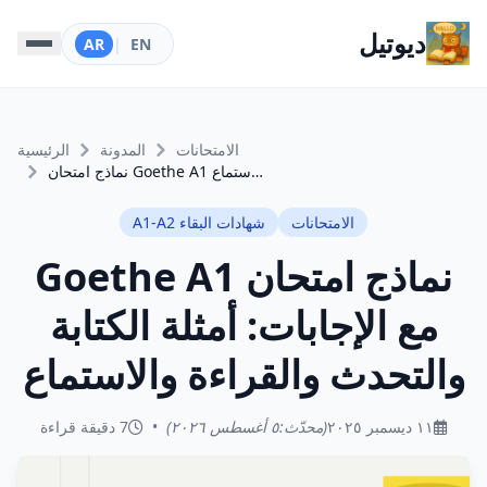
ديوتيل
AR
|
EN
الامتحانات
المدونة
الرئيسية
نماذج امتحان Goethe A1 مع الإجابات: أمثلة الكتابة والتحدث والقراءة والاستماع
الامتحانات
شهادات البقاء A1-A2
نماذج امتحان Goethe A1
مع الإجابات: أمثلة الكتابة
والتحدث والقراءة والاستماع
١١ ديسمبر ٢٠٢٥
(محدّث:
٥ أغسطس ٢٠٢٦
)
•
7 دقيقة قراءة