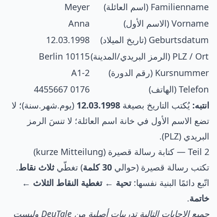
Familienname (اسم العائلة)
Meyer
Vorname (الاسم الأول)
Anna
Geburtsdatum (تاريخ الميلاد)
12.03.1998
PLZ / Ort (الرمز البريدي/المدينة)
10115 Berlin
Kursnummer (رقم الدورة)
A1-2
Telefon (الهاتف)
0176 4455667
انتبه:
يُكتب التاريخ بصيغة
12.03.1998
(يوم.شهر.سنة)؛ لا
تضع الاسم الأول في خانة اسم العائلة؛ لا تنسَ الرمز
البريدي (PLZ).
Teil 2 — كتابة رسالة قصيرة (kurze Mitteilung)
تكتب رسالة قصيرة (حوالي
30 كلمة
) تغطّي
ثلاث نقاط
.
اتّبع دائمًا البنية نفسها:
تحية ← تغطية النقاط الثلاث ←
خاتمة
.
جميع الإجابات التالية تدريبات أصلية من DeuTale وليست