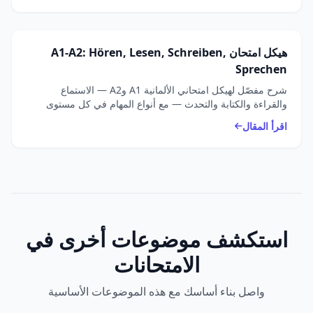
هيكل امتحان A1-A2: Hören, Lesen, Schreiben,
Sprechen
شرح مفصّل لهيكل امتحاني الألمانية A1 وA2 — الاستماع
والقراءة والكتابة والتحدث — مع أنواع المهام في كل مستوى
وأمثلة، والفروق بين معاهد Goethe وtelc وÖSD.
اقرأ المقال
استكشف موضوعات أخرى في
الامتحانات
واصل بناء أساسك مع هذه الموضوعات الأساسية