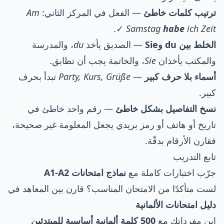
ترتيب كلمات خاطئ
— الفعل في المركز الثاني:
Am
✓.
Samstag
habe
ich Zeit
الخلط بين du وSie
— الصديق يأخذ
du
، والمدرسة
والمكتب يأخذان
Sie
، والخاتمة يجب أن تطابق.
أسماء بلا حرف كبير
—
Party, Kurs, Grüße
تبدأ بحرف
كبير.
نسخ التفاصيل بشكل خاطئ
— رقم واحد خاطئ في
تاريخ أو هاتف أو رمز بريدي يجعل المعلومة غير صحيحة،
فقارن الأرقام بدقّة.
تابع التدريب
جرّب اختبارات كاملة مع
نماذج امتحانات A1-A2
لست متأكدًا من الامتحان المناسب؟ قارن بين المعاهد في
دليل امتحانات الألمانية
ابنِ مفرداتك مع
500 كلمة ألمانية أساسية للمبتدئين