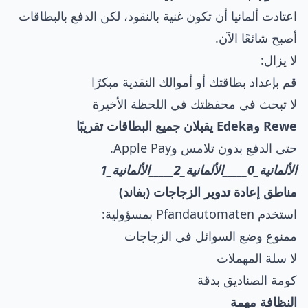
اعتادت ألمانيا أن تكون غنية بالنقود، لكن الدفع بالبطاقات
أصبح شائعًا الآن.
لا يزال:
قم بإعداد بطاقتك أو أموالك النقدية مبكرًا
لا تبحث في محفظتك في اللحظة الأخيرة
Rewe وEdeka يقبلان جميع البطاقات تقريبًا
حتى الدفع بدون تلامس وApple Pay.
الألمانية_0_____الألمانية_2_____الألمانية_1
مناطق إعادة تدوير الزجاجات (بفاند)
استخدم Pfandautomaten بمسؤولية:
ممنوع وضع السوائل في الزجاجات
لا سلة المهملات
كومة الصناديق بدقة
النظافة مهمة