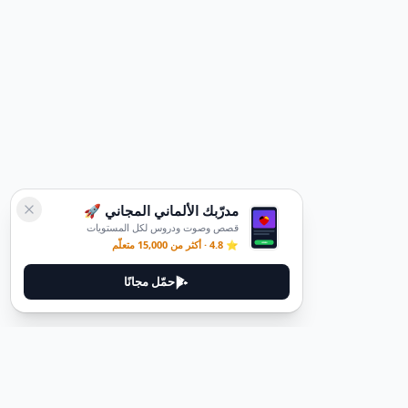
مدرّبك الألماني المجاني 🚀
قصص وصوت ودروس لكل المستويات
⭐ 4.8 · أكثر من 15,000 متعلّم
حمّل مجانًا