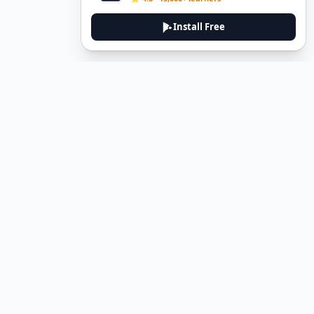
Install Free
DeuTale
DeuTale is a German learning platform designed to help you
master the language through immersive stories and practical
guides.