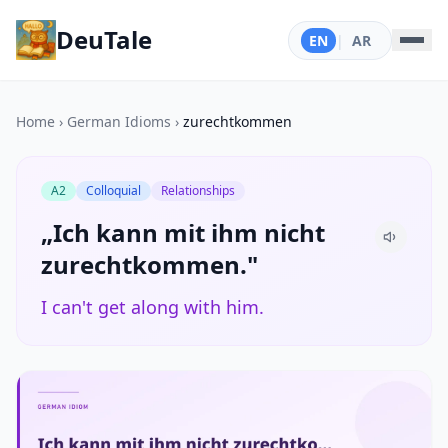
DeuTale
EN
|
AR
Home
›
German Idioms
›
zurechtkommen
A2
Colloquial
Relationships
„Ich kann mit ihm nicht
zurechtkommen."
I can't get along with him.