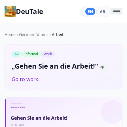
DeuTale
EN
|
AR
Home
›
German Idioms
›
Arbeit
A2
Informal
Work
„Gehen Sie an die Arbeit!"
Go to work.