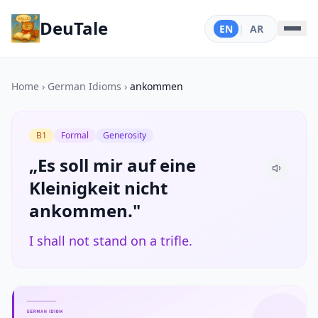
DeuTale
EN
|
AR
Home
›
German Idioms
›
ankommen
B1
Formal
Generosity
„Es soll mir auf eine
Kleinigkeit nicht
ankommen."
I shall not stand on a trifle.