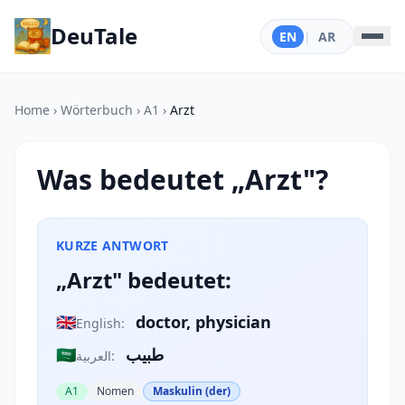
DeuTale
EN
|
AR
Home
›
Wörterbuch
›
A1
›
Arzt
Was bedeutet „Arzt"?
KURZE ANTWORT
„Arzt" bedeutet:
🇬🇧
doctor, physician
English:
🇸🇦
طبيب
العربية:
A1
Nomen
Maskulin (der)