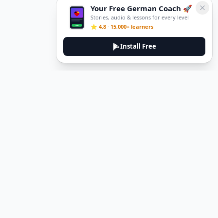
Your Free German Coach 🚀
Stories, audio & lessons for every level
⭐ 4.8 · 15,000+ learners
Install Free
DeuTale
DeuTale is a German learning platform designed to help you
master the language through immersive stories and practical
guides.