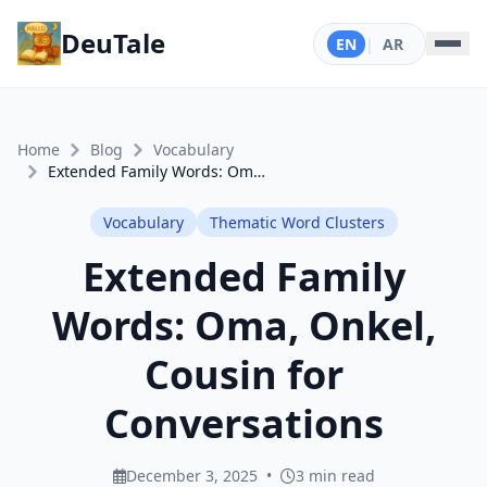
DeuTale
EN
|
AR
Home
Blog
Vocabulary
Extended Family Words: Oma, Onkel, Cousin for Conversations
Vocabulary
Thematic Word Clusters
Extended Family
Words: Oma, Onkel,
Cousin for
Conversations
December 3, 2025
•
3 min read