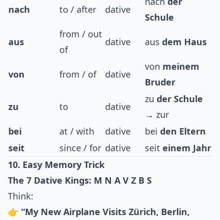
nach
der
nach
to / after
dative
Schule
from / out
aus
dative
aus
dem Haus
of
von
meinem
von
from / of
dative
Bruder
zu
der Schule
zu
to
dative
→ zur
bei
at / with
dative
bei
den Eltern
seit
since / for
dative
seit
einem Jahr
10. Easy Memory Trick
The 7 Dative Kings: M N A V Z B S
Think:
👉
“My New Airplane Visits Zürich, Berlin,