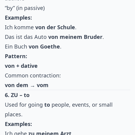
“by” (in passive)
Examples:
Ich komme
von der Schule
.
Das ist das Auto
von meinem Bruder
.
Ein Buch
von Goethe
.
Pattern:
von + dative
Common contraction:
von dem
→
vom
6. ZU – to
Used for going
to
people, events, or small
places.
Examples:
Ich gehe
zu meinem Arzt
.