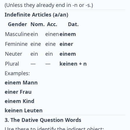
(Unless they already end in -n or -s.)
Indefinite Articles (a/an)
Gender
Nom.
Acc.
Dat.
Masculine
ein
einen
einem
Feminine
eine
eine
einer
Neuter
ein
ein
einem
Plural
—
—
keinen + n
Examples:
einem Mann
einer Frau
einem Kind
keinen Leuten
3. The Dative Question Words
Use these to identify the indirect object: