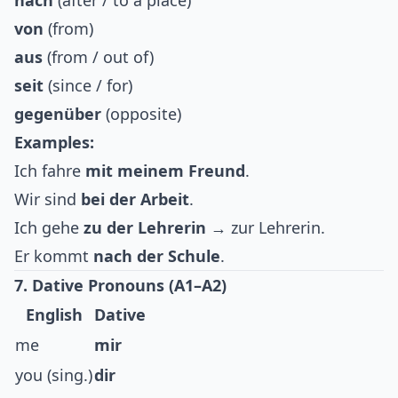
nach
(after / to a place)
von
(from)
aus
(from / out of)
seit
(since / for)
gegenüber
(opposite)
Examples:
Ich fahre
mit meinem Freund
.
Wir sind
bei der Arbeit
.
Ich gehe
zu der Lehrerin
→ zur Lehrerin.
Er kommt
nach der Schule
.
7. Dative Pronouns (A1–A2)
English
Dative
me
mir
you (sing.)
dir