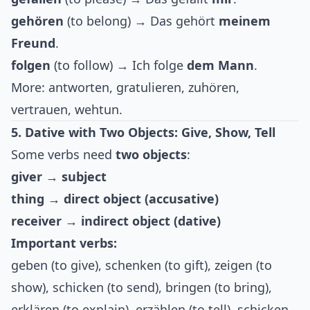
gehören
(to belong) → Das gehört
meinem
Freund
.
folgen
(to follow) → Ich folge
dem Mann
.
More: antworten, gratulieren, zuhören,
vertrauen, wehtun.
5. Dative with Two Objects: Give, Show, Tell
Some verbs need
two objects
:
giver → subject
thing → direct object (accusative)
receiver → indirect object (dative)
Important verbs:
geben (to give), schenken (to gift), zeigen (to
show), schicken (to send), bringen (to bring),
erklären (to explain), erzählen (to tell), schicken