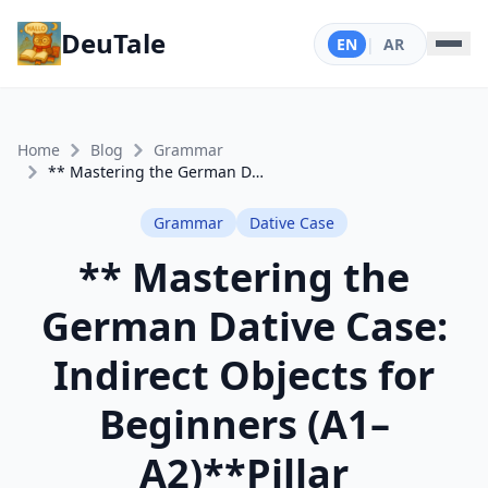
DeuTale
EN
|
AR
Home
Blog
Grammar
** Mastering the German Dative Case: Indirect Objects for Beginners (A1–A2)**Pillar
Grammar
Dative Case
** Mastering the
German Dative Case:
Indirect Objects for
Beginners (A1–
A2)**Pillar