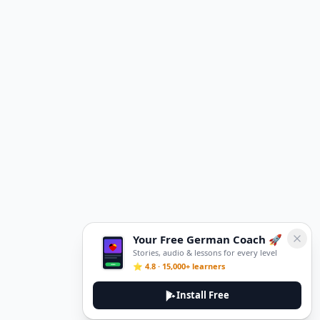
Your Free German Coach 🚀
Stories, audio & lessons for every level
⭐ 4.8 · 15,000+ learners
Install Free