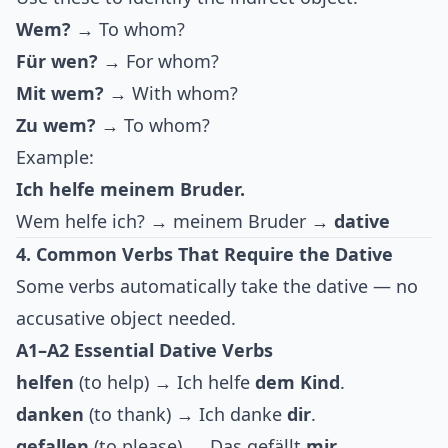
Wem?
→ To whom?
Für wen?
→ For whom?
Mit wem?
→ With whom?
Zu wem?
→ To whom?
Example:
Ich helfe meinem Bruder.
Wem helfe ich? → meinem Bruder →
dative
4. Common Verbs That Require the Dative
Some verbs automatically take the dative — no
accusative object needed.
A1–A2 Essential Dative Verbs
helfen
(to help) → Ich helfe
dem Kind
.
danken
(to thank) → Ich danke
dir
.
gefallen
(to please) → Das gefällt
mir
.