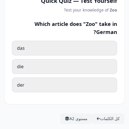
Quick Quiz — Test Yourself
Test your knowledge of
Zoo
Which article does "Zoo" take in
German?
das
die
der
كل الكلمات
مستوى A2