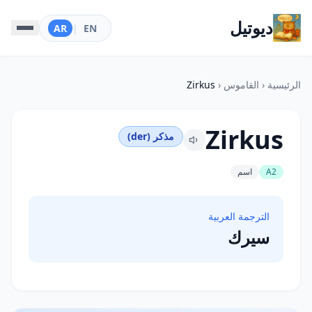
ديوتيل
AR
|
EN
الرئيسية
‹
القاموس
‹
Zirkus
Zirkus
مذكر (der)
A2
اسم
الترجمة العربية
سيرك