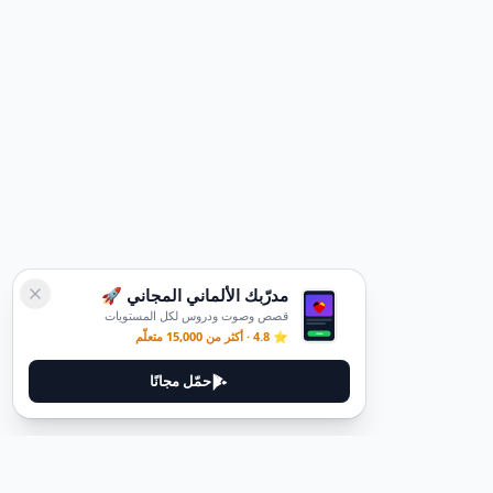
مدرّبك الألماني المجاني 🚀
قصص وصوت ودروس لكل المستويات
⭐ 4.8 · أكثر من 15,000 متعلّم
حمّل مجانًا