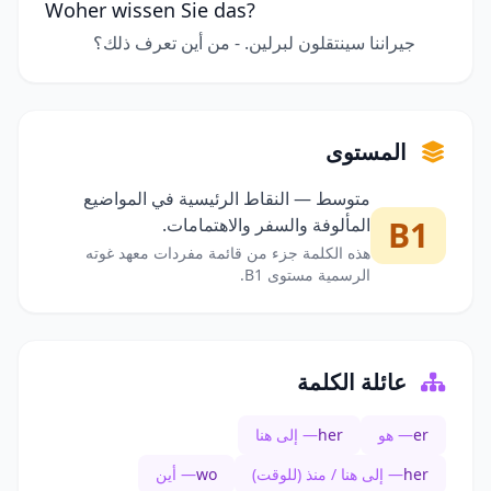
Woher wissen Sie das?
جيراننا سينتقلون لبرلين. - من أين تعرف ذلك؟
المستوى
متوسط — النقاط الرئيسية في المواضيع
B1
المألوفة والسفر والاهتمامات.
هذه الكلمة جزء من قائمة مفردات معهد غوته
الرسمية مستوى B1.
عائلة الكلمة
er
— هو
her
— إلى هنا
her
— إلى هنا / منذ (للوقت)
wo
— أين