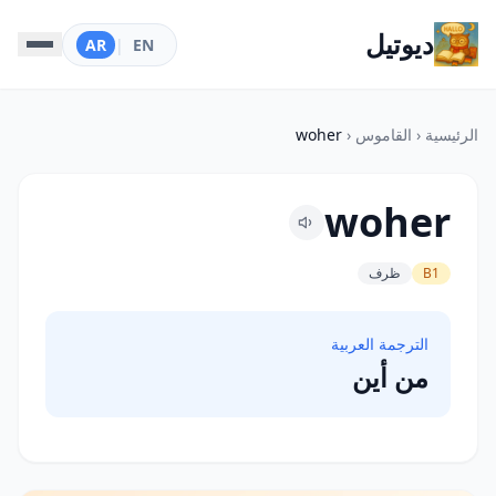
ديوتيل
AR
|
EN
الرئيسية
‹
القاموس
‹
woher
woher
B1
ظرف
الترجمة العربية
من أين