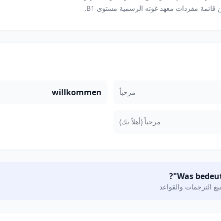
 قائمة مفردات معهد غوته الرسمية مستوى B1.
willkommen
مرحباً
مرحباً (أهلاً بك)
ع الترجمات والقواعد