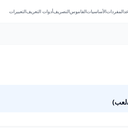
عد
المفردات
الأساسيات
القاموس
التصريف
أدوات التعريف
التعبيرات
/لعب)