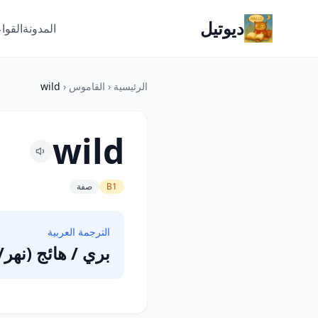
ديوتيل
المدونة
القوا
الرئيسية
‹
القاموس
‹
wild
wild
B1
صفة
الترجمة العربية
بري / هائج (نهر