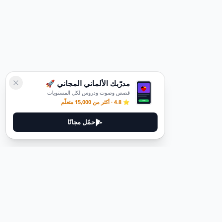
مدرّبك الألماني المجاني 🚀
قصص وصوت ودروس لكل المستويات
⭐ 4.8 · أكثر من 15,000 متعلّم
حمّل مجانًا