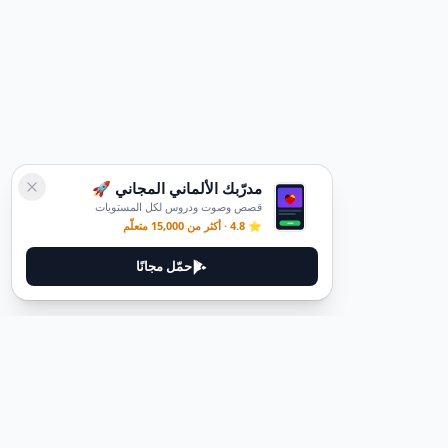
مدرّبك الألماني المجاني 🚀
قصص وصوت ودروس لكل المستويات
⭐ 4.8 · أكثر من 15,000 متعلّم
حمّل مجانًا