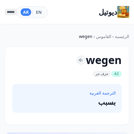
ديوتيل
AR
|
EN
الرئيسية
‹
القاموس
‹
wegen
wegen
A2
حرف جر
الترجمة العربية
بسبب