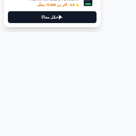
⭐ 4.8 · أكثر من 15,000 متعلّم
حمّل مجانًا
ديوتيل
ديوتيل هي منصة لتعلم اللغة الألمانية مصممة لمساعدتك على إتقان اللغة
من خلال قصص غامرة وأدلة عملية.