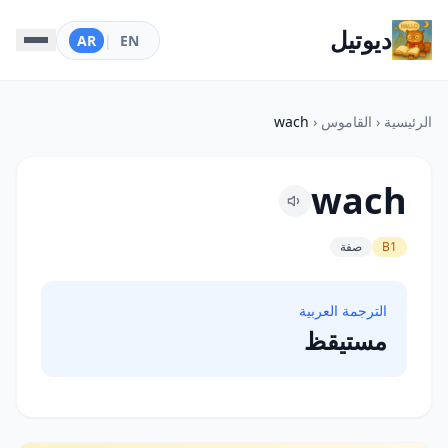
ديوتيل
AR
|
EN
الرئيسية
‹
القاموس
‹
wach
wach
B1
صفة
الترجمة العربية
مستيقظ